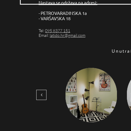
Nastava se održava na adresi:
- PETROVARADINSKA 1a
- VARŠAVSKA 18
Tel:
095 8377 151
Email:
latido.hr@gmail.com
Unutra
