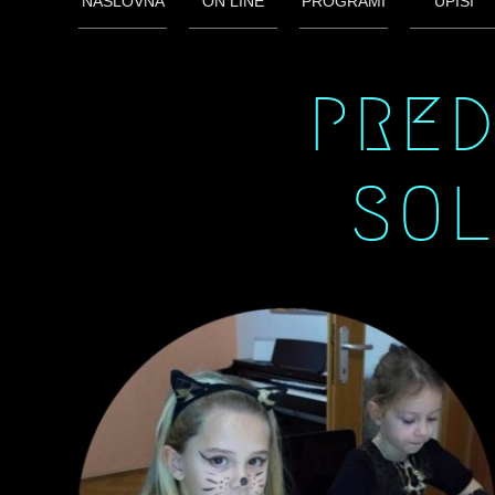
NASLOVNA
ON LINE
PROGRAMI
UPISI
PRED
SOL