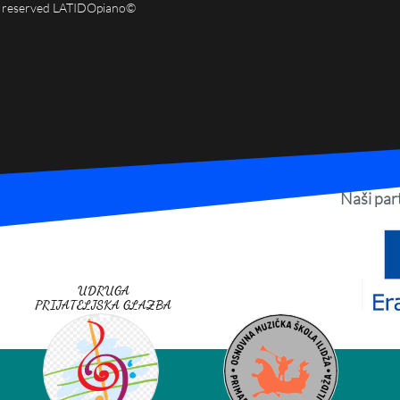
ts reserved LATIDOpiano©
Naši part
UDRUGA
PRIJATELJSKA GLAZBA